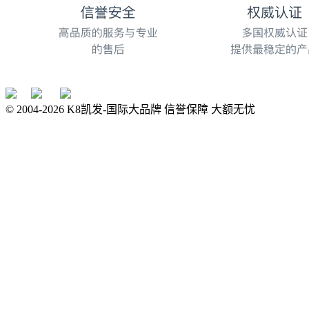
© 2004-
2026
K8凯发-国际大品牌 信誉保障 大额无忧