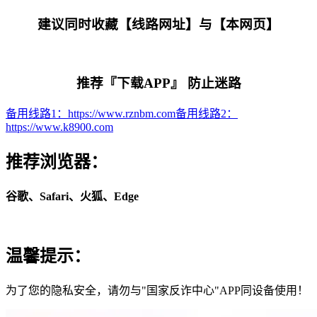
建议同时收藏【线路网址】与【本网页】
推荐『下载APP』 防止迷路
备用线路
1
：
https://www.rznbm.com
备用线路
2
：
https://www.k8900.com
推荐浏览器：
谷歌、Safari、火狐、Edge
温馨提示：
为了您的隐私安全，请勿与"国家反诈中心"APP同设备使用！