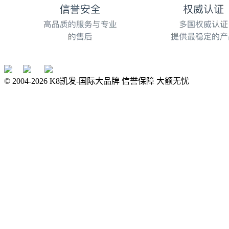
© 2004-
2026
K8凯发-国际大品牌 信誉保障 大额无忧