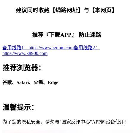
建议同时收藏【线路网址】与【本网页】
推荐『下载APP』 防止迷路
备用线路
1
：
https://www.rznbm.com
备用线路
2
：
https://www.k8900.com
推荐浏览器：
谷歌、Safari、火狐、Edge
温馨提示：
为了您的隐私安全，请勿与"国家反诈中心"APP同设备使用！