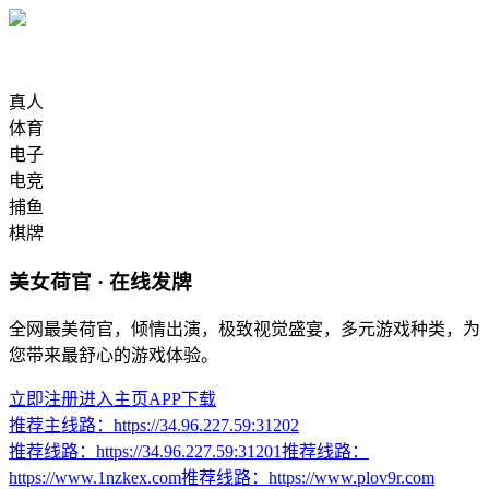
真人
体育
电子
电竞
捕鱼
棋牌
美女荷官 · 在线发牌
全网最美荷官，倾情出演，极致视觉盛宴，多元游戏种类，为
您带来最舒心的游戏体验。
立即注册
进入主页
APP下载
推荐主线路：
https://34.96.227.59:31202
推荐线路：
https://34.96.227.59:31201
推荐线路：
https://www.1nzkex.com
推荐线路：
https://www.plov9r.com