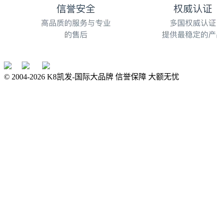
© 2004-
2026
K8凯发-国际大品牌 信誉保障 大额无忧