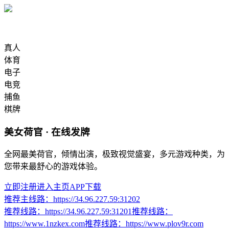
真人
体育
电子
电竞
捕鱼
棋牌
美女荷官 · 在线发牌
全网最美荷官，倾情出演，极致视觉盛宴，多元游戏种类，为
您带来最舒心的游戏体验。
立即注册
进入主页
APP下载
推荐主线路：
https://34.96.227.59:31202
推荐线路：
https://34.96.227.59:31201
推荐线路：
https://www.1nzkex.com
推荐线路：
https://www.plov9r.com