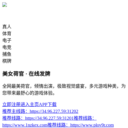
真人
体育
电子
电竞
捕鱼
棋牌
美女荷官 · 在线发牌
全网最美荷官，倾情出演，极致视觉盛宴，多元游戏种类，为
您带来最舒心的游戏体验。
立即注册
进入主页
APP下载
推荐主线路：
https://34.96.227.59:31202
推荐线路：
https://34.96.227.59:31201
推荐线路：
https://www.1nzkex.com
推荐线路：
https://www.plov9r.com