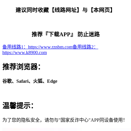
建议同时收藏【线路网址】与【本网页】
推荐『下载APP』 防止迷路
备用线路
1
：
https://www.rznbm.com
备用线路
2
：
https://www.k8900.com
推荐浏览器：
谷歌、Safari、火狐、Edge
温馨提示：
为了您的隐私安全，请勿与"国家反诈中心"APP同设备使用！