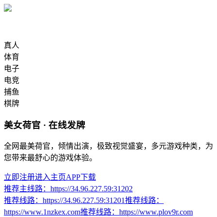
真人
体育
电子
电竞
捕鱼
棋牌
美女荷官 · 在线发牌
全网最美荷官，倾情出演，极致视觉盛宴，多元游戏种类，为
您带来最舒心的游戏体验。
立即注册
进入主页
APP下载
推荐主线路：
https://34.96.227.59:31202
推荐线路：
https://34.96.227.59:31201
推荐线路：
https://www.1nzkex.com
推荐线路：
https://www.plov9r.com