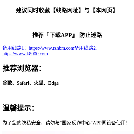
建议同时收藏【线路网址】与【本网页】
推荐『下载APP』 防止迷路
备用线路
1
：
https://www.rznbm.com
备用线路
2
：
https://www.k8900.com
推荐浏览器：
谷歌、Safari、火狐、Edge
温馨提示：
为了您的隐私安全，请勿与"国家反诈中心"APP同设备使用！