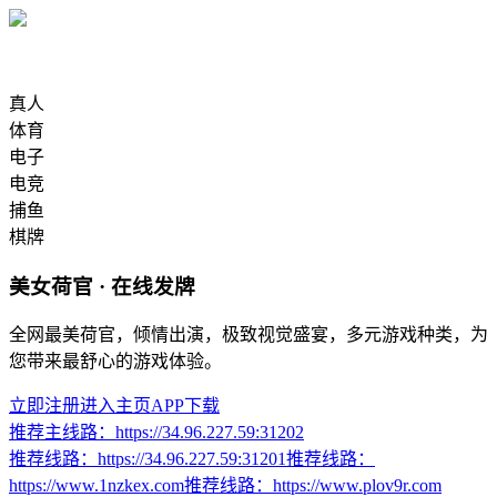
真人
体育
电子
电竞
捕鱼
棋牌
美女荷官 · 在线发牌
全网最美荷官，倾情出演，极致视觉盛宴，多元游戏种类，为
您带来最舒心的游戏体验。
立即注册
进入主页
APP下载
推荐主线路：
https://34.96.227.59:31202
推荐线路：
https://34.96.227.59:31201
推荐线路：
https://www.1nzkex.com
推荐线路：
https://www.plov9r.com