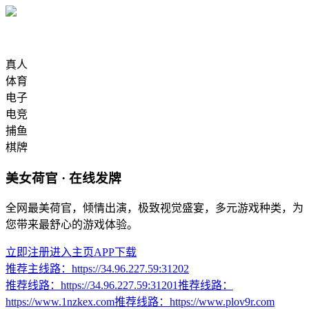
真人
体育
电子
电竞
捕鱼
棋牌
美女荷官 · 在线发牌
全网最美荷官，倾情出演，极致视觉盛宴，多元游戏种类，为
您带来最舒心的游戏体验。
立即注册
进入主页
APP下载
推荐主线路：
https://34.96.227.59:31202
推荐线路：
https://34.96.227.59:31201
推荐线路：
https://www.1nzkex.com
推荐线路：
https://www.plov9r.com