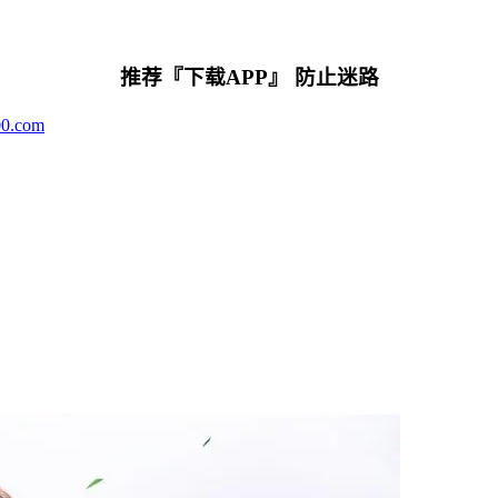
推荐『下载APP』 防止迷路
00.com