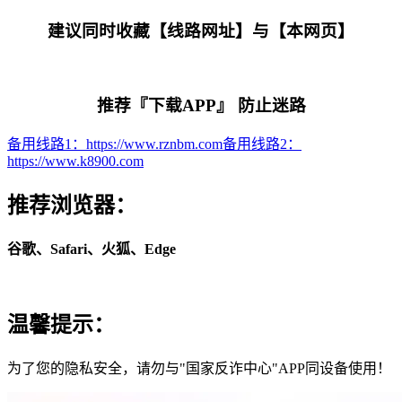
建议同时收藏【线路网址】与【本网页】
推荐『下载APP』 防止迷路
备用线路
1
：
https://www.rznbm.com
备用线路
2
：
https://www.k8900.com
推荐浏览器：
谷歌、Safari、火狐、Edge
温馨提示：
为了您的隐私安全，请勿与"国家反诈中心"APP同设备使用！