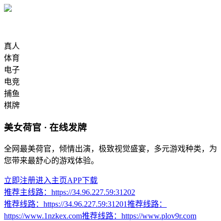
真人
体育
电子
电竞
捕鱼
棋牌
美女荷官 · 在线发牌
全网最美荷官，倾情出演，极致视觉盛宴，多元游戏种类，为
您带来最舒心的游戏体验。
立即注册
进入主页
APP下载
推荐主线路：
https://34.96.227.59:31202
推荐线路：
https://34.96.227.59:31201
推荐线路：
https://www.1nzkex.com
推荐线路：
https://www.plov9r.com