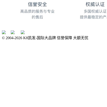
© 2004-
2026
K8凯发-国际大品牌 信誉保障 大额无忧